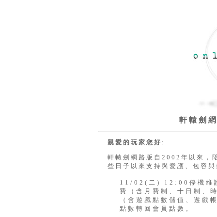
軒轅劍
親愛的玩家您好
:
軒轅劍網路版自2002年以來
些日子以來支持與愛護、包容與
11/02(二) 12:00
費（含月費制、十日制、
（含遊戲點數儲值、遊戲
點數轉回會員點數。