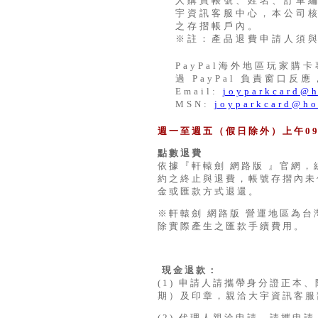
人購買帳號、姓名、訂單
宇資訊客服中心，本公司
之存摺帳戶內。
※註：產品退費申請人須
PayPal海外地區玩家
過 PayPal 負責窗口
Email:
joyparkcard@h
MSN:
joyparkcard@ho
週一至週五（假日除外）上午0900
點數退費
依據『軒轅劍 網路版 』官網，
約之終止與退費，帳號存摺內未
金或匯款方式退還。
※軒轅劍 網路版 營運地區為
除實際產生之匯款手續費用。
現金退款：
(1) 申請人請攜帶身分證正本
期）及印章，親洽大宇資訊客服
(2) 代理人親洽申請，請攜申