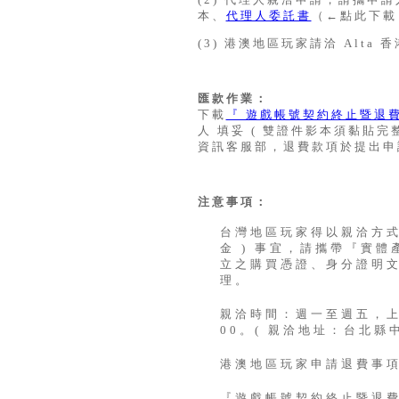
本、
代理人委託書
（←點此下載
(3) 港澳地區玩家請洽 Alta 
匯款作業：
下載
『 遊戲帳號契約終止暨退
人 填妥 ( 雙證件影本須黏貼
資訊客服部，退費款項於提出申
注意事項：
台灣地區玩家得以親洽方式
金 ) 事宜，請攜帶『實
立之購買憑證、身分證明
理。
親洽時間：週一至週五，上午0
00。( 親洽地址：台北縣中和
港澳地區玩家申請退費事項，
『遊戲帳號契約終止暨退