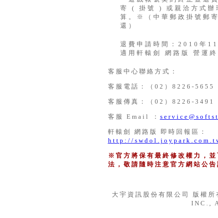
寄 ( 掛號 ) 或親洽方
算。※（中華郵政掛號郵
還）
退費申請時間：2010年11
適用軒轅劍 網路版 營運
客服中心聯絡方式：
客服電話：（02）8226-5655
客服傳真：（02）8226-3491
客服 Email ：
service@softs
軒轅劍 網路版 即時回報區：
http://swdol.joypark.com.t
※官方將保有最終修改權力，並
法，敬請隨時注意官方網站公告
大宇資訊股份有限公司 版權所有 © 
INC., 